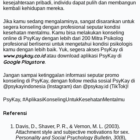
kesejahteraan pribadi, individu dapat pulih dan membangun
kembali kehidupan mereka.
Jika kamu sedang mengalaminya, sangat disarankan untuk
segera konseling dengan profesional seputar kondisi
kesehatan mentalmu. Kamu bisa melakukan konseling
online di PsyKay dengan lebih dari 200 Mitra Psikolog
profesional berlisensi untuk mengetahui kondisi psikologis
kamu dengan lebih baik. Yuk, segera akses PsyKay di
www.psykay.co.id
atau download aplikasi PsyKay di
Google Playstore
.
Jangan sampai ketinggalan informasi seputar promo
konseling di PsyKay, dengan follow media sosial PsyKay di
@psykayindonesia (Instagram) dan @psykay.id (TikTok)!
PsyKay, #AplikasiKonselingUntukKesehatanMentalmu
Referensi
Davis, D., Shaver, P. R., & Vernon, M. L. (2003).
Attachment style and subjective motivations for sex.
Personality and Social Psychology Bulletin, 30
(8),