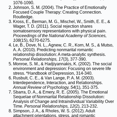
1076-1090.
Johnson, S. M. (2004). The Practice of Emotionally
Focused Couple Therapy: Creating Connection.
Routledge.
Kross, E., Berman, M. G., Mischel, W., Smith, E. E., &
Wager, T. D. (2011). Social rejection shares
somatosensory representations with physical pain.
Proceedings of the National Academy of Sciences,
108
(15), 6270-6275.
Le, B., Dove, N. L., Agnew, C. R., Korn, M. S., & Mutso,
A. A. (2010). Predicting nonmarital romantic
relationship dissolution: A meta-analytic synthesis.
Personal Relationships, 17
(3), 377-390.
Monroe, S. M., & Hadjiyannakis, K. (2002). The social
environment and depression: Focusing on severe life
stress. *Handbook of Depression, 314-340.
Rusbult, C. E., & Van Lange, P. A. M. (2003).
Interdependence, Interaction, and Relationships.
Annual Review of Psychology, 54
(1), 351-375.
Sbarra, D. A., & Emery, R. E. (2005). The Emotional
Sequelae of Nonmarital Relationship Dissolution:
Analysis of Change and Intraindividual Variability Over
Time.
Personal Relationships, 12
(2), 213-232.
Simpson, J. A., & Rholes, W. S. (2012). Adult
attachment orientations, stress, and romantic