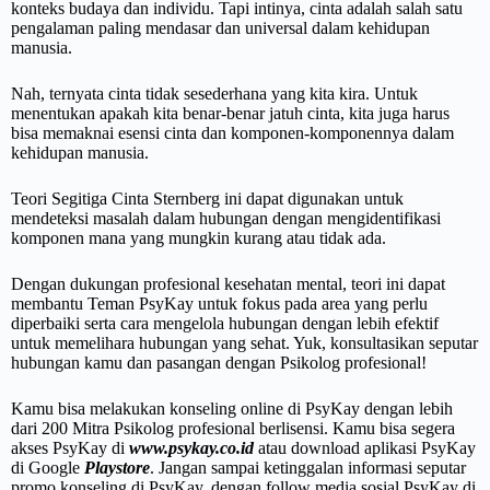
konteks budaya dan individu. Tapi intinya, cinta adalah salah satu
pengalaman paling mendasar dan universal dalam kehidupan
manusia.
Nah, ternyata cinta tidak sesederhana yang kita kira. Untuk
menentukan apakah kita benar-benar jatuh cinta, kita juga harus
bisa memaknai esensi cinta dan komponen-komponennya dalam
kehidupan manusia.
Teori Segitiga Cinta Sternberg ini dapat digunakan untuk
mendeteksi masalah dalam hubungan dengan mengidentifikasi
komponen mana yang mungkin kurang atau tidak ada.
Dengan dukungan profesional kesehatan mental, teori ini dapat
membantu Teman PsyKay untuk fokus pada area yang perlu
diperbaiki serta cara mengelola hubungan dengan lebih efektif
untuk memelihara hubungan yang sehat. Yuk, konsultasikan seputar
hubungan kamu dan pasangan dengan Psikolog profesional!
Kamu bisa melakukan konseling online di PsyKay dengan lebih
dari 200 Mitra Psikolog profesional berlisensi. Kamu bisa segera
akses PsyKay di
www.psykay.co.id
atau download aplikasi PsyKay
di Google
Playstore
. Jangan sampai ketinggalan informasi seputar
promo konseling di PsyKay, dengan follow media sosial PsyKay di