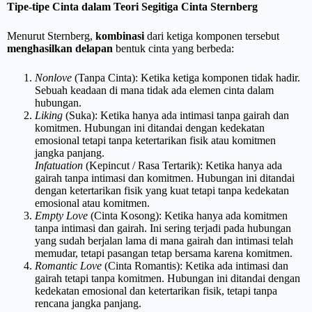
Tipe-tipe Cinta dalam Teori Segitiga Cinta Sternberg
Menurut Sternberg,
kombinasi
dari ketiga komponen tersebut
menghasilkan
delapan
bentuk cinta yang berbeda:
Nonlove
(Tanpa Cinta): Ketika ketiga komponen tidak hadir.
Sebuah keadaan di mana tidak ada elemen cinta dalam
hubungan.
Liking
(Suka): Ketika hanya ada intimasi tanpa gairah dan
komitmen. Hubungan ini ditandai dengan kedekatan
emosional tetapi tanpa ketertarikan fisik atau komitmen
jangka panjang.
Infatuation
(Kepincut / Rasa Tertarik): Ketika hanya ada
gairah tanpa intimasi dan komitmen. Hubungan ini ditandai
dengan ketertarikan fisik yang kuat tetapi tanpa kedekatan
emosional atau komitmen.
Empty Love
(Cinta Kosong): Ketika hanya ada komitmen
tanpa intimasi dan gairah. Ini sering terjadi pada hubungan
yang sudah berjalan lama di mana gairah dan intimasi telah
memudar, tetapi pasangan tetap bersama karena komitmen.
Romantic Love
(Cinta Romantis): Ketika ada intimasi dan
gairah tetapi tanpa komitmen. Hubungan ini ditandai dengan
kedekatan emosional dan ketertarikan fisik, tetapi tanpa
rencana jangka panjang.