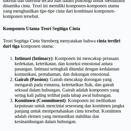
dikenal dan diterima secara luas dalam psikologi untuk memahami
dinamika cinta. Teori ini memiliki komponen-komponen utama
yang menghasilkan tipe-tipe cinta dari kombinasi komponen-
komponen tersebut.
Komponen Utama Teori Segitiga Cinta
Teori Segitiga Cinta Sternberg menyatakan bahwa
cinta terdiri
dari
tiga
komponen utama:
Intimasi (Intimacy)
: Komponen ini mencakup perasaan
kedekatan, keterikatan, dan koneksi emosional antara
pasangan. Intimasi seringkali ditandai dengan kedalaman
komunikasi, pemahaman, dan dukungan emosional.
Gairah (Passion)
: Gairah mencakup dorongan yang
mengarah pada romansa, ketertarikan fisik, dan gairah
seksual dalam hubungan. Gairah adalah komponen yang
sering kali paling terlihat pada tahap awal hubungan.
Komitmen (Commitment)
: Komponen ini melibatkan
keputusan untuk mencintai seseorang dan komitmen jangka
panjang untuk mempertahankan cinta tersebut. Komitmen
adalah elemen yang memastikan stabilitas dan
kesinambungan dalam hubungan.