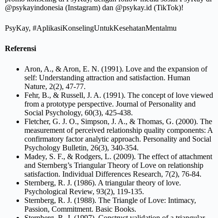
@psykayindonesia (Instagram) dan @psykay.id (TikTok)!
PsyKay, #AplikasiKonselingUntukKesehatanMentalmu
Referensi
Aron, A., & Aron, E. N. (1991). Love and the expansion of
self: Understanding attraction and satisfaction. Human
Nature, 2(2), 47-77.
Fehr, B., & Russell, J. A. (1991). The concept of love viewed
from a prototype perspective. Journal of Personality and
Social Psychology, 60(3), 425-438.
Fletcher, G. J. O., Simpson, J. A., & Thomas, G. (2000). The
measurement of perceived relationship quality components: A
confirmatory factor analytic approach. Personality and Social
Psychology Bulletin, 26(3), 340-354.
Madey, S. F., & Rodgers, L. (2009). The effect of attachment
and Sternberg’s Triangular Theory of Love on relationship
satisfaction. Individual Differences Research, 7(2), 76-84.
Sternberg, R. J. (1986). A triangular theory of love.
Psychological Review, 93(2), 119-135.
Sternberg, R. J. (1988). The Triangle of Love: Intimacy,
Passion, Commitment. Basic Books.
Sternberg, R. J. (1997). Construct validation of a triangular